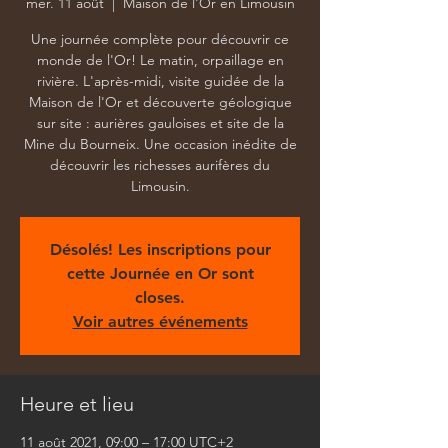
mer. 11 août
  |  
Maison de l'Or en Limousin
Une journée complète pour découvrir ce
monde de l'Or! Le matin, orpaillage en
rivière. L'après-midi, visite guidée de la
Maison de l'Or et découverte géologique
sur site : aurières gauloises et site de la
Mine du Bourneix. Une occasion inédite de
découvrir les richesses aurifères du
Limousin.
Désolés! Les inscriptions pour
cette Journée en Or sont
closes.
Voir autres événements
Heure et lieu
11 août 2021, 09:00 – 17:00 UTC+2