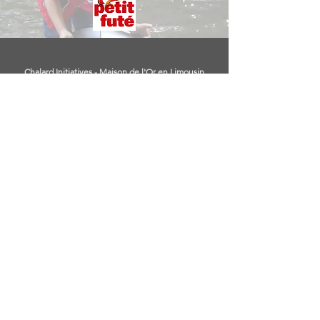
Chalard Initiatives - Maison de l'Or en Limousin
1 route du Paladas - 87500 Le Chalard
07 82 29 08 50
-
chalardinitiatives@gmail.com
Notre association
Les supports et moyens de médiation suivants : traduction
du film en LSF et son sous-titrage en français, planches
d'images en relief et couleurs contrastées, boucles à
induction magnétique, services d'une interprète en LSF en
2020 et 2021 seront cofinancés par la Fédération
Châtaigneraie Limousine et l'Union Européenne avec le
Fonds Européen Agricole pour le Développement Rural,
dans le cadre du programme Leader Châtaigneraie
Limousine.