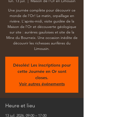
lun. 13 juil.
  |  
Maison de l'Or en Limousin
Une journée complète pour découvrir ce
monde de l'Or! Le matin, orpaillage en
rivière. L'après-midi, visite guidée de la
Maison de l'Or et découverte géologique
sur site : aurières gauloises et site de la
Mine du Bourneix. Une occasion inédite de
découvrir les richesses aurifères du
Limousin.
Désolés! Les inscriptions pour
cette Journée en Or sont
closes.
Voir autres événements
Heure et lieu
13 juil. 2026, 09:00 – 17:00