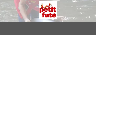
Chalard Initiatives - Maison de l'Or en Limousin
1 route du Paladas - 87500 Le Chalard
07 82 29 08 50
-
chalardinitiatives@gmail.com
Notre association
Les supports et moyens de médiation suivants : traduction
du film en LSF et son sous-titrage en français, planches
d'images en relief et couleurs contrastées, boucles à
induction magnétique, services d'une interprète en LSF en
2020 et 2021 seront cofinancés par la Fédération
Châtaigneraie Limousine et l'Union Européenne avec le
Fonds Européen Agricole pour le Développement Rural,
dans le cadre du programme Leader Châtaigneraie
Limousine.