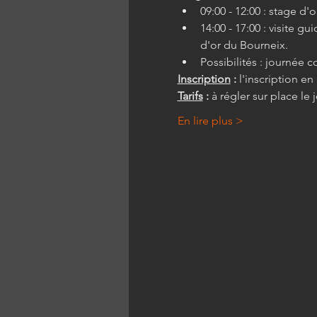
09:00 - 12:00 : stage d'o
14:00 - 17:00 : visite 
d'or du Bourneix.
Possibilités : journée 
Inscription
 :
 l'inscription e
Tarifs
 :
 à régler sur place le
En lire plus >