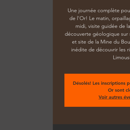
Une journée complète pou
de l'Or! Le matin, orpailla
midi, visite guidée de l
découverte géologique sur si
et site de la Mine du Bo
inédite de découvrir les r
Limous
Désolés! Les inscriptions 
Or sont cl
Voir autres é