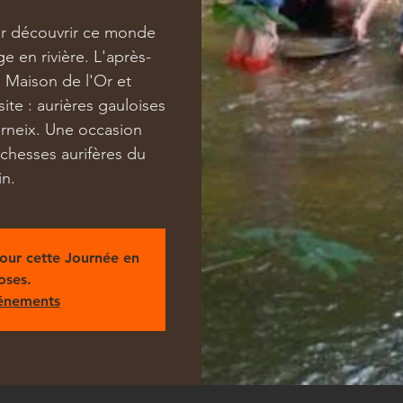
r découvrir ce monde
ge en rivière. L'après-
a Maison de l'Or et
te : aurières gauloises
urneix. Une occasion
ichesses aurifères du
in.
pour cette Journée en
oses.
vénements