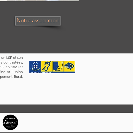
Notre association
m en LSF et son
rs contrastées,
LSF en 2020 et
ine et l'Union
pement Rural,