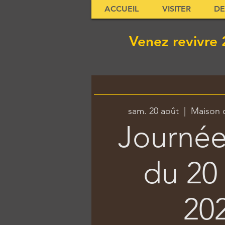
ACCUEIL
VISITER
DE
Venez revivre 
sam. 20 août
  |  
Maison d
Journée
du 20
20