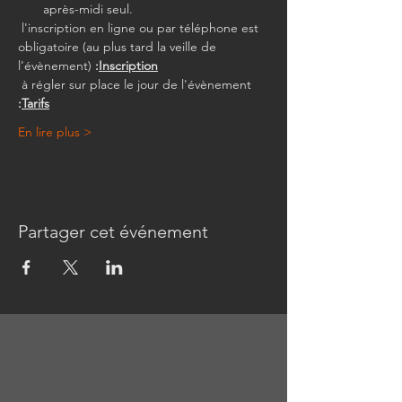
après-midi seul.
 l'inscription en ligne ou par téléphone est 
obligatoire (au plus tard la veille de 
l'évènement)
 :
Inscription
 à régler sur place le jour de l'évènement
:
Tarifs
En lire plus >
Partager cet événement