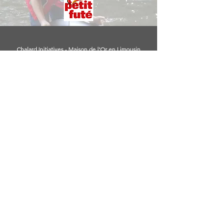
Chalard Initiatives - Maison de l'Or en Limousin
1 route du Paladas - 87500 Le Chalard
07 82 29 08 50
-
chalardinitiatives@gmail.com
Notre association
Les supports et moyens de médiation suivants : traduction
du film en LSF et son sous-titrage en français, planches
d'images en relief et couleurs contrastées, boucles à
induction magnétique, services d'une interprète en LSF en
2020 et 2021 seront cofinancés par la Fédération
Châtaigneraie Limousine et l'Union Européenne avec le
Fonds Européen Agricole pour le Développement Rural,
dans le cadre du programme Leader Châtaigneraie
Limousine.