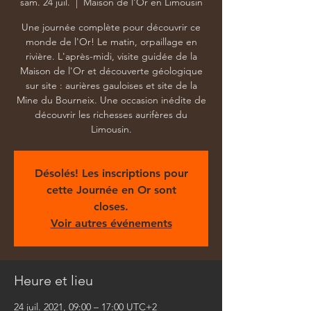
sam. 24 juil.
  |  
Maison de l'Or en Limousin
Une journée complète pour découvrir ce
monde de l'Or! Le matin, orpaillage en
rivière. L'après-midi, visite guidée de la
Maison de l'Or et découverte géologique
sur site : aurières gauloises et site de la
Mine du Bourneix. Une occasion inédite de
découvrir les richesses aurifères du
Limousin.
Désolés! Les inscriptions pour
cette Journée en Or sont
closes.
Voir autres événements
Heure et lieu
24 juil. 2021, 09:00 – 17:00 UTC+2