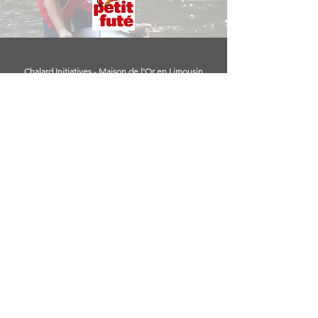
Chalard Initiatives - Maison de l'Or en Limousin
1 route du Paladas - 87500 Le Chalard
07 82 29 08 50
-
chalardinitiatives@gmail.com
Notre association
Les supports et moyens de médiation suivants : traduction
du film en LSF et son sous-titrage en français, planches
d'images en relief et couleurs contrastées, boucles à
induction magnétique, services d'une interprète en LSF en
2020 et 2021 seront cofinancés par la Fédération
Châtaigneraie Limousine et l'Union Européenne avec le
Fonds Européen Agricole pour le Développement Rural,
dans le cadre du programme Leader Châtaigneraie
Limousine.