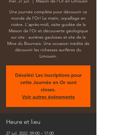
mer. 27 juil.
  |  
Maison de l'Or en Limousin
Une journée complète pour découvrir ce
monde de l'Or! Le matin, orpaillage en
rivière. L'après-midi, visite guidée de la
Maison de l'Or et découverte géologique
sur site : aurières gauloises et site de la
Mine du Bourneix. Une occasion inédite de
découvrir les richesses aurifères du
Limousin.
Désolés! Les inscriptions pour
cette Journée en Or sont
closes.
Voir autres événements
Heure et lieu
27 juil. 2022, 09:00 – 17:00