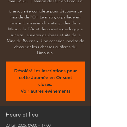
mar. 28 juil.
  |  
Maison de l'Or en Limousin
Une journée complète pour découvrir ce
monde de l'Or! Le matin, orpaillage en
rivière. L'après-midi, visite guidée de la
Maison de l'Or et découverte géologique
sur site : aurières gauloises et site de la
Mine du Bourneix. Une occasion inédite de
découvrir les richesses aurifères du
Limousin.
Désolés! Les inscriptions pour
cette Journée en Or sont
closes.
Voir autres événements
Heure et lieu
28 juil. 2026, 09:00 – 17:00