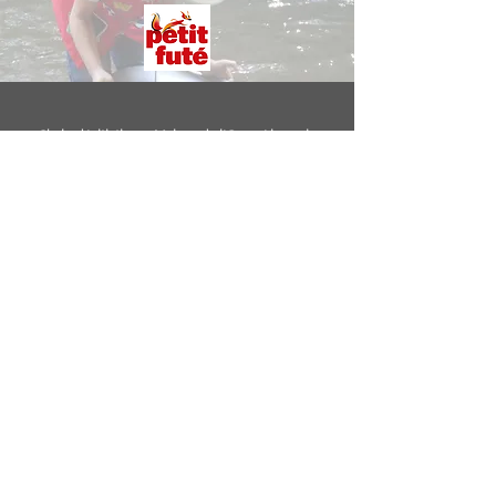
Chalard Initiatives - Maison de l'Or en Limousin
1 route du Paladas - 87500 Le Chalard
07 82 29 08 50
-
chalardinitiatives@gmail.com
Notre association
Les supports et moyens de médiation suivants : traduction
du film en LSF et son sous-titrage en français, planches
d'images en relief et couleurs contrastées, boucles à
induction magnétique, services d'une interprète en LSF en
2020 et 2021 seront cofinancés par la Fédération
Châtaigneraie Limousine et l'Union Européenne avec le
Fonds Européen Agricole pour le Développement Rural,
dans le cadre du programme Leader Châtaigneraie
Limousine.