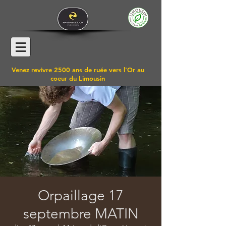
Venez revivre 2500 ans de ruée vers l'Or au
coeur du Limousin
Orpaillage 17
septembre MATIN