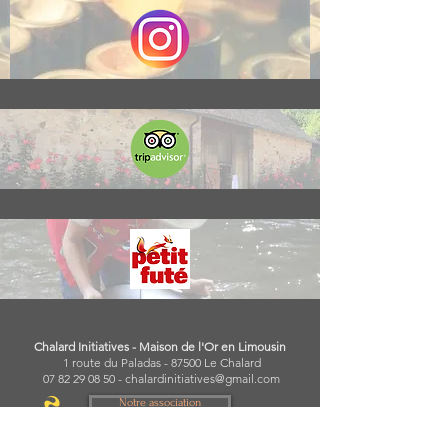
Chalard Initiatives - Maison de l'Or en Limousin
1 route du Paladas - 87500 Le Chalard
07 82 29 08 50
-
chalardinitiatives@gmail.com
Notre association