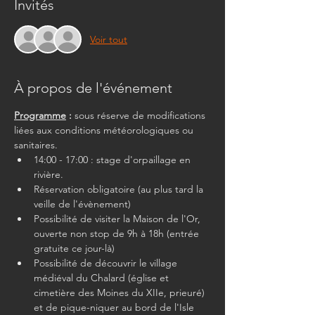
Invités
Voir tout
À propos de l'événement
Programme
 :
 sous réserve de modifications 
liées aux conditions météorologiques ou 
sanitaires.
14:00 - 17:00 : stage d'orpaillage en 
rivière.
Réservation obligatoire (au plus tard la 
veille de l'évènement)
Possibilité de visiter la Maison de l'Or, 
ouverte non stop de 9h à 18h (entrée 
gratuite ce jour-là)
Possibilité de découvrir le village 
médiéval du Chalard (église et 
cimetière des Moines du XIIe, prieuré) 
et de pique-niquer au bord de l'Isle