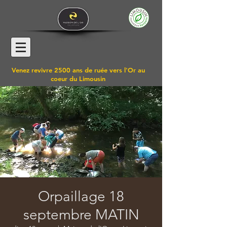
Venez revivre 2500 ans de ruée vers l'Or au
coeur du Limousin
Orpaillage 18
septembre MATIN