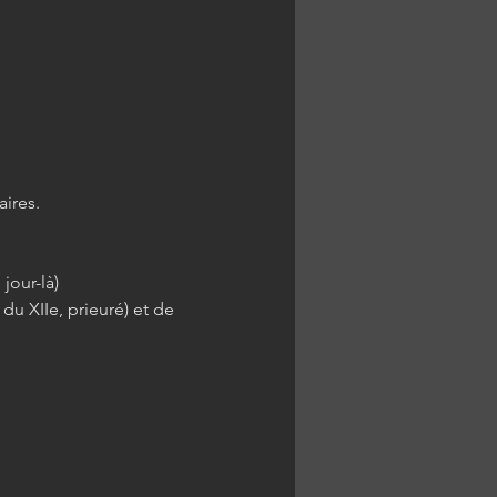
ires.
jour-là)
du XIIe, prieuré) et de 