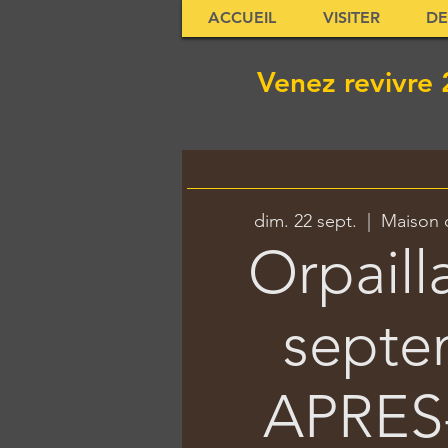
ACCUEIL
VISITER
DE
Venez revivre 
dim. 22 sept.
  |  
Maison 
Orpaill
septe
APRES