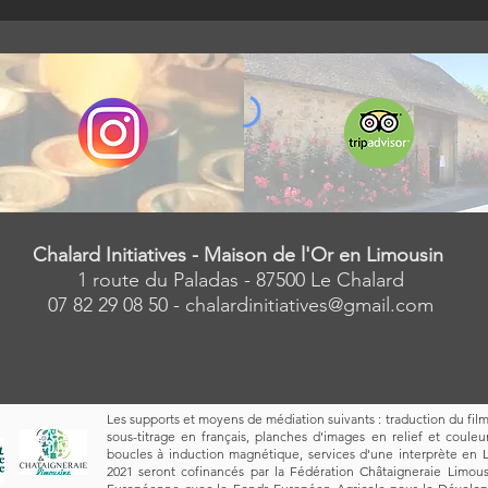
Chalard Initiatives - Maison de l'Or en Limousin
1 route du Paladas - 87500 Le Chalard
07 82 29 08 50 -
chalardinitiatives@gmail.com
Les supports et moyens de médiation suivants : traduction du fil
sous-titrage en français, planches d'images en relief et couleu
boucles à induction magnétique, services d'une interprète en 
2021 seront cofinancés par la Fédération Châtaigneraie Limous