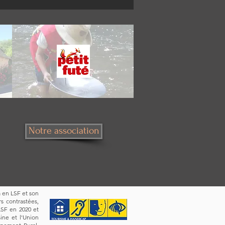
Notre association
m en LSF et son
rs contrastées,
LSF en 2020 et
ine et l'Union